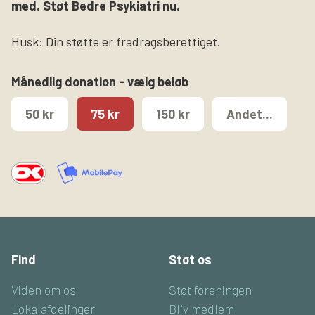
med. Støt Bedre Psykiatri nu.
Husk: Din støtte er fradragsberettiget.
Månedlig donation - vælg beløb
50 kr
75 kr
150 kr
Andet...
Find
Støt os
Viden om os
Støt foreningen
Lokalafdelinger
Bliv medlem