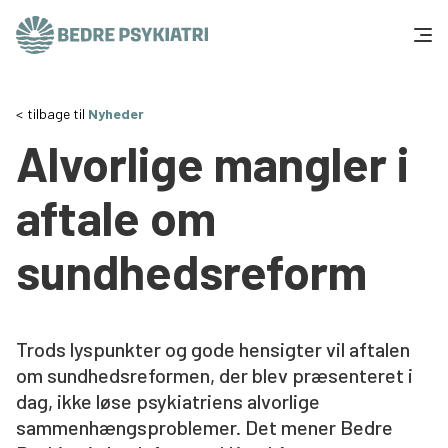
Skip to content
Få hjælp
tilbage til
Nyheder
Alvorlige mangler i
Tal og fakta
aftale om
Om os
sundhedsreform
Vær med
Presse og politik
Trods lyspunkter og gode hensigter vil aftalen
om sundhedsreformen, der blev præsenteret i
Støt os
dag, ikke løse psykiatriens alvorlige
sammenhængsproblemer. Det mener Bedre